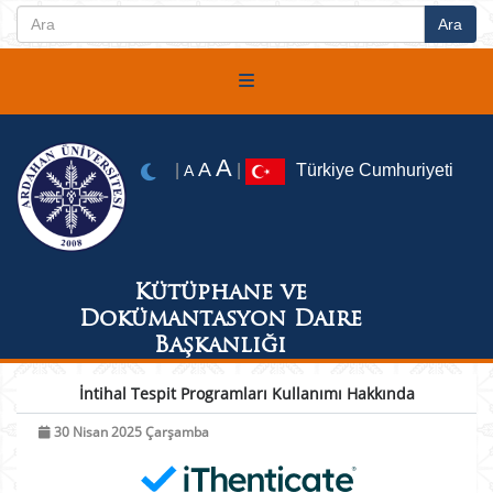
A
A
|
|
Türkiye Cumhuriyeti
A
Kütüphane ve
Dokümantasyon Daire
Başkanlığı
İntihal Tespit Programları Kullanımı Hakkında
30 Nisan 2025 Çarşamba