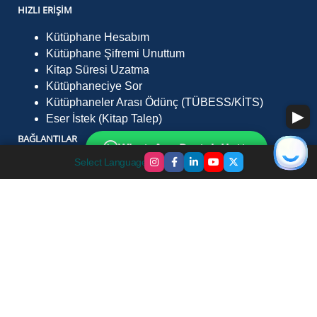
HIZLI ERIŞIM
Kütüphane Hesabım
Kütüphane Şifremi Unuttum
Kitap Süresi Uzatma
Kütüphaneciye Sor
Kütüphaneler Arası Ödünç (TÜBESS/KİTS)
Eser İstek (Kitap Talep)
BAĞLANTILAR
WhatsApp Destek Hattı
Select Language
▼
Katalog Tarama ARÜ
To-Kat Toplu Katalog
Ulusal Tez Merkezi
DergiPark
Milli Kütüphane
Millet Kütüphanesi
İLETIŞIM
Ardahan Üniversitesi Yenisey Yerleşkesi İnsani Bilimler
ve Edebiyat Fakültesi Merkez Kütüphane Kat:4 7500