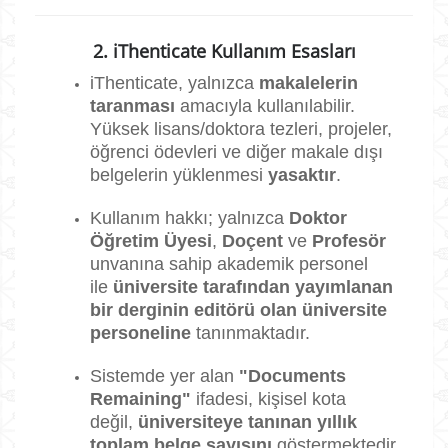
2. iThenticate Kullanım Esasları
iThenticate, yalnızca
makalelerin
taranması
amacıyla kullanılabilir.
Yüksek lisans/doktora tezleri, projeler,
öğrenci ödevleri ve diğer makale dışı
belgelerin yüklenmesi
yasaktır
.
Kullanım hakkı; yalnızca
Doktor
Öğretim Üyesi
,
Doçent
ve
Profesör
unvanına sahip akademik personel
ile
üniversite tarafından yayımlanan
bir derginin editörü olan üniversite
personeline
tanınmaktadır.
Sistemde yer alan
"Documents
Remaining"
ifadesi, kişisel kota
değil,
üniversiteye tanınan yıllık
toplam belge sayısını
göstermektedir.